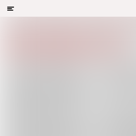
Menu
openen
Naar hoofdcontent