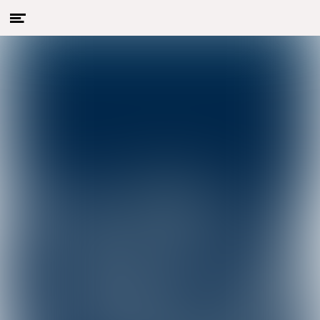
Menu
Naar hoofdcontent
openen