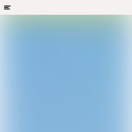
Menu
Naar hoofdcontent
openen