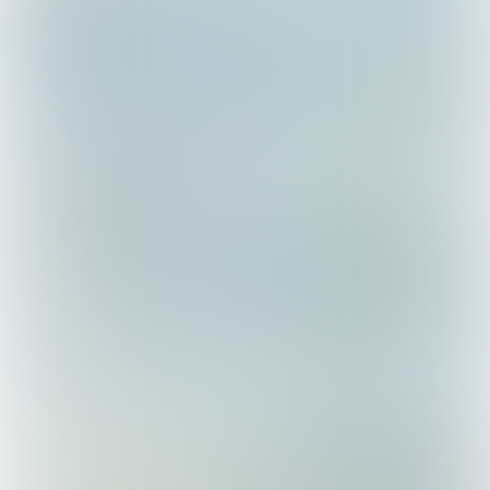
Behalve kunstaas importeren Ashwin en
Tobias ook nieuwe technieken en montages uit
het buitenland.