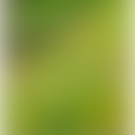
Een beter milieu begint bij jezelf. En
als sportvisser ga je natuurlijk voor
een schoon watermilieu. Lood hoort
daar niet in thuis, want dit metaal is
vervuilend en ongezond voor mens en
dier. Sportvisserij Nederland zet
daarom in op het gebruik van
milieuvriendelijke alternatieven om tot
een loodvrije hengelsport te komen.
Ga naar www.sportvisserijloodvrij.nl
voor meer informatie en een overzicht
van loodalternatieven.