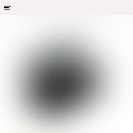
Menu
Naar hoofdcontent
openen